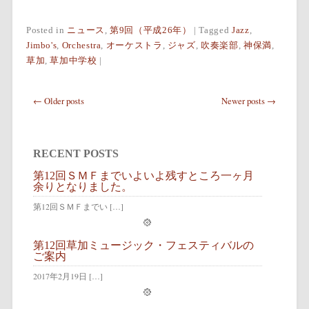
Posted in
ニュース
,
第9回（平成26年）
|
Tagged
Jazz
,
Jimbo's
,
Orchestra
,
オーケストラ
,
ジャズ
,
吹奏楽部
,
神保満
,
草加
,
草加中学校
|
Post navigation
←
Older posts
Newer posts
→
RECENT POSTS
第12回ＳＭＦまでいよいよ残すところ一ヶ月
余りとなりました。
第12回ＳＭＦまでい […]
第12回草加ミュージック・フェスティバルの
ご案内
2017年2月19日 […]