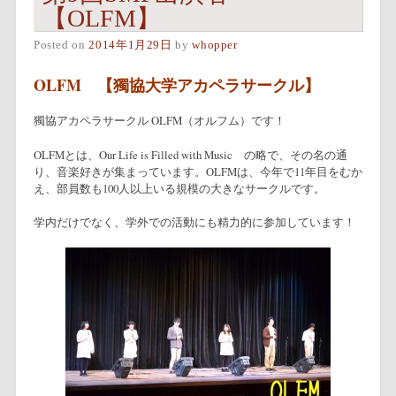
【OLFM】
Posted on
2014年1月29日
by
whopper
OLFM
【獨協大学アカペラサークル】
獨協アカペラサークル OLFM（オルフム）です！
OLFMとは、Our Life is Filled with Music の略で、その名の通
り、音楽好きが集まっています。OLFMは、今年で11年目をむか
え、部員数も100人以上いる規模の大きなサークルです。
学内だけでなく、学外での活動にも精力的に参加しています！