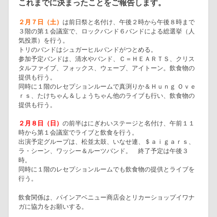
これまでに決まったことをご報告します。
２月７日（土）
は前日祭と名付け、午後２時から午後８時まで
３階の第１会議室で、ロックバンド６バンドによる総選挙（人
気投票）を行う。
トリのバンドはシュガーヒルバンドがつとめる。
参加予定バンドは、清水やバンド、Ｃ＝ＨＥＡＲＴＳ、クリス
タルファイブ、フォックス、ウェーブ、アイトーン。飲食物の
提供も行う。
同時に１階のレセプションルームで真渕りか＆Ｈｕｎｇ Ｏｖｅ
ｒｓ、たけちゃん＆しょうちゃん他のライブも行い、飲食物の
提供も行う。
２月８日（日）
の前半はにぎわいステージと名付け、午前１１
時から第１会議室でライブと飲食を行う。
出演予定グループは、松並太鼓、いなせ連、＄ａｉｇａｒｓ、
ラ・シーン、ワッシー＆ルーツバンド。 終了予定は午後３
時。
同時に１階のレセプションルームでも飲食物の提供とライブを
行う。
飲食関係は、パインアベニュー商店会とリカーショップイワナ
ガに協力をお願いする。