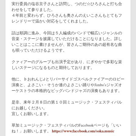
実行委員の塩谷京子さんと訪問し、つのだ☆ひろさんと打ち合
わせをして参りました。
４年前と変わらず、ひろさんも奥さんのえいこさんもとてもフ
レンドリーで温かい対応をしてくれました。
話は順調に進み、今回は５人編成のバンドで幅広いジャンルの
音楽・ステージを披露していただけることになりました。詳し
いことはここに書けませんが、皆さんご期待のあの超有名な曲
も唄っていただけるようです。
クァィアーのグループも出演予定があり、にぎやかで多彩な楽
しいステージになるものと期待しております。
他に、♭おれんじ♪とリバーサイドゴスペルクァイアーのロビー
演奏と、よさこい・そうか連のよさこい踊りやJimbo’sジャズオ
ーケストラの本格的なビッグバンドジャズの演奏もあります。
是非、来年２月８日の第１０回ミュージック・フェスティバル
にお越しください。
宜しくお願いします。
草加ミュージック・フェスティバルのFacebookページも「いい
ね！」お願いします。
https://www.facebook.com/soka.music