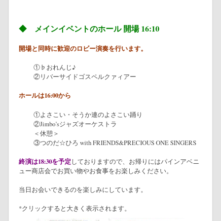
◆ メインイベントのホール 開場 16:10
開場と同時に歓迎のロビー演奏を行います。
①♭おれんじ♪
②リバーサイドゴスペルクァィアー
ホールは16:00から
①よさこい・そうか連のよさこい踊り
②Jimbo’sジャズオーケストラ
＜休憩＞
③つのだ☆ひろ with FRIENDS&PRECIOUS ONE SINGERS
終演は18:30を予定
しておりますので、お帰りにはパインアベニ
ュー商店会でお買い物やお食事をお楽しみください。
当日お会いできるのを楽しみにしています。
*クリックすると大きく表示されます。