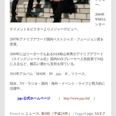
ー。
2006年
WHDエ
ンター
テイメント＆ビクターよりメジャーデビュー。
2007年アドリブアワード国内ベストジャズ・フュージョン賞を
受賞。
2009年にはリーダーでもあるSAX秋山幸男がアドリブアワード
（スイングジャーナル社）国内SAXプレーヤー人気投票で10位
に入るなど、幅広い層から支持を得ている。
2012年アルバム「MADE IN jaja Ⅲ」リリース。
現在、TV・ラジオ・国内・海外・イベント・ライブと勢力的に
活躍中。
jaja 公式ホームページ
（
http://www.jaja.fm/
）
Posted in
ニュース
,
第9回（平成26年）
|
Tagged
jaja
,
SAXプ