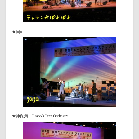
★jaja
★神保満 Jimbo’s Jazz Orchestra