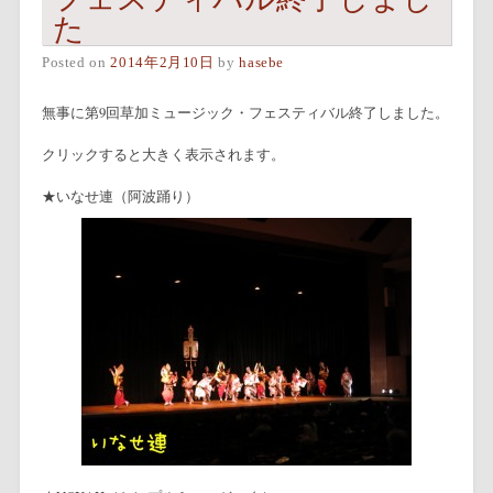
た
Posted on
2014年2月10日
by
hasebe
無事に第9回草加ミュージック・フェスティバル終了しました。
クリックすると大きく表示されます。
★いなせ連（阿波踊り）