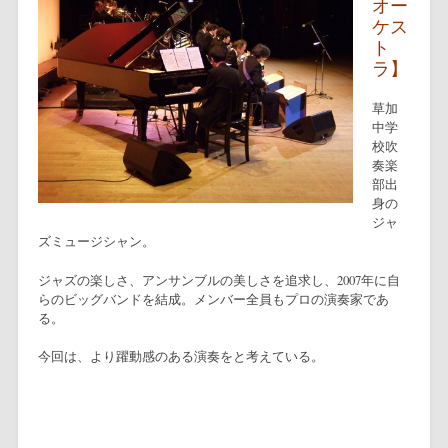
オー
ケス
ト
ラ】
草加
中学
校吹
奏楽
部出
身の
ジャ
ズミュージシャン。
ジャズの楽しさ、アンサンブルの美しさを追求し、2007年に自
らのビッグバンドを結成。メンバー全員もプロの演奏家であ
る。
今回は、より躍動感のある演奏をと考えている。