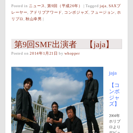
Posted in
ニュース
,
第9回（平成26年）
|
Tagged
jaja
,
SAXプ
レーヤー
,
アドリブアワード
,
コンボジャズ
,
フュージョン
,
ホ
リプロ
,
秋山幸男
|
第9回SMF出演者 【jaja】
Posted on
2014年1月21日
by
whopper
jaja
【コ
ンボ
ジャ
ズ】
2004年
ホリプ
ロより
デビュ