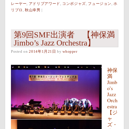
レーヤー
,
アドリブアワード
,
コンボジャズ
,
フュージョン
,
ホ
リプロ
,
秋山幸男
|
第9回SMF出演者 【神保満
Jimbo’s Jazz Orchestra】
Posted on
2014年1月21日
by
whopper
神保
満
Jimb
o’s
Jazz
Orch
estra
【ジ
ャ
ズ・