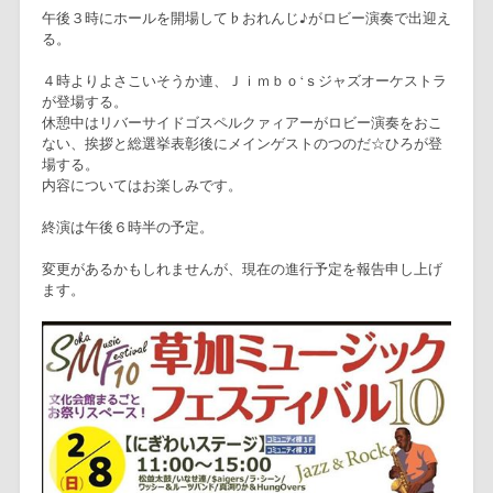
午後３時にホールを開場して♭おれんじ♪がロビー演奏で出迎え
る。
４時よりよさこいそうか連、Ｊｉｍｂｏ‘ｓジャズオーケストラ
が登場する。
休憩中はリバーサイドゴスペルクァィアーがロビー演奏をおこ
ない、挨拶と総選挙表彰後にメインゲストのつのだ☆ひろが登
場する。
内容についてはお楽しみです。
終演は午後６時半の予定。
変更があるかもしれませんが、現在の進行予定を報告申し上げ
ます。