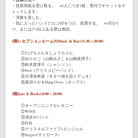
・投票用紙を受け取る。 ※1人につき1枚。受付でチケットをチ
ェックします。
・演奏を楽しむ。
・気に入ったバンド2つに○印をつけ、投票する。 ※○印が1
つ、または3つ以上ある票は無効。
1階レセプションルームのMusic & Bar(11:30～20:00)
①たけちゃん＆しょうちゃん
②ゆりかご（山崎みさこ＆山崎真理子）
③鈴木恵津子（シャンソン）
④bwd（アリスコピーバンド）
⑤大澤加寿彦（ギター弾き語りデュオ）
⑥真渕りか＆Hung Overs（ポップス）
3
階Jazz & Rock(14:00～20:00)
①オープンニングセレモニー
②WAVE
③清水やバンド
④FOX
⑤クリスタルファイブ+エンジェル
⑥Saigers(サイガース)