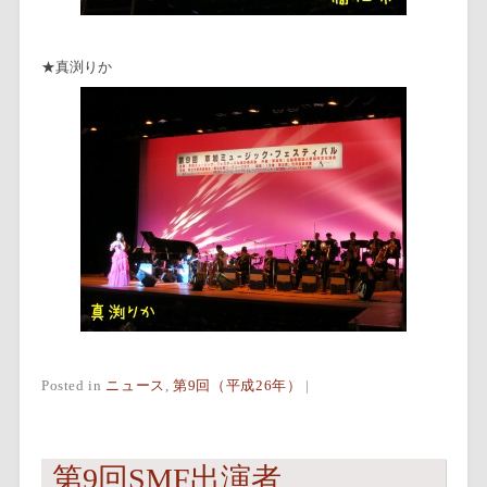
★真渕りか
Posted in
ニュース
,
第9回（平成26年）
|
第9回SMF出演者