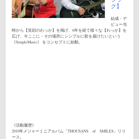
ク】
結成・デ
ビュー当
時から【笑顔のわっか】を掲げ、6年を経て様々な【わっか】を
広げ、今ここに・その場所にシンプルに歌を届けたいという
《SimpleMusic》 をコンセプトに始動。
br
br
br
br
br
《活動履歴》
2010年メジャーミニアルバム「THOUSANS of SMILES」リリ
ース。