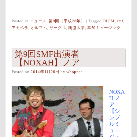
Posted in
ニュース
,
第9回（平成26年）
|
Tagged
OLFM
,
smf
,
アカペラ
,
オルフム
,
サークル
,
獨協大学
,
草加ミュージック
|
第9回SMF出演者
【NOXAH】ノア
Posted on
2014年1月26日
by
whopper
NOXA
H ノ
ア
【シ
ンプ
ルミ
ュー
ジッ