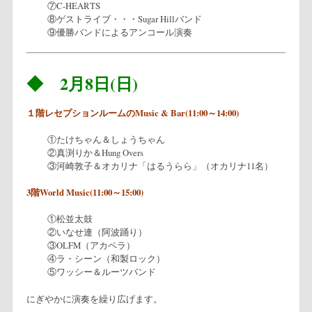
⑦C-HEARTS
⑧ゲストライブ・・・Sugar Hillバンド
⑨優勝バンドによるアンコール演奏
◆ 2月8日(日)
１階レセプションルームのMusic & Bar(11:00～14:00)
①たけちゃん＆しょうちゃん
②真渕りか＆Hung Overs
③河崎敦子＆オカリナ「はるうらら」（オカリナ11名）
3階World Music(11:00～15:00)
①松並太鼓
②いなせ連（阿波踊り）
③OLFM（アカペラ）
④ラ・シーン（和製ロック）
⑤ワッシー＆ルーツバンド
にぎやかに演奏を繰り広げます。