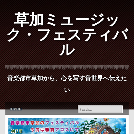
草加ミュージッ
ク・フェスティバ
ル
音楽都市草加から、心を写す音世界へ伝えた
い
Main menu
Skip
menu
to
content